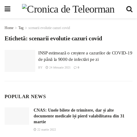
Home
Tag
scenarii evolutie cazuri covid
Etichetă:
scenarii evolutie cazuri covid
INSP estimează o creștere a cazurilor de COVID-19
de până la 9000 de infectări pe zi
BY
24 februarie 2021
0
POPULAR NEWS
CNAS: Unele bilete de trimitere, dar și alte
documente medicale își pierd valabilitatea din 31
martie
22 martie 2022