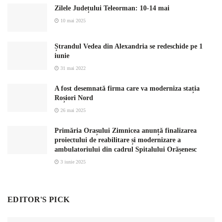
Zilele Județului Teleorman: 10-14 mai
10 mai 2025
Ștrandul Vedea din Alexandria se redeschide pe 1
iunie
31 mai 2022
A fost desemnată firma care va moderniza stația
Roșiori Nord
26 mai 2025
Primăria Orașului Zimnicea anunță finalizarea
proiectului de reabilitare și modernizare a
ambulatoriului din cadrul Spitalului Orășenesc
3 iunie 2025
EDITOR'S PICK