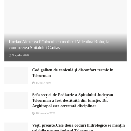
Lucian Alexe va fi înlocuit cu medicul Valentina Robu, la
conducerea Spitalului Caritas
9 aprilie 2020
Cod galben de caniculă şi disconfort termic în
Teleorman
15 iulie 2021
Șefa secției de Pediatrie a Spitalului Județean
Teleorman a fost destituită din funcție. Dr.
Arghiropol este cercetată disciplinar
16 ianuarie 2023
Vești proaste.Cele două coduri hidrologice se mențin
valabile pentru județul Teleorman