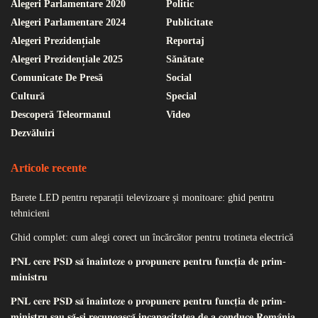
Alegeri Parlamentare 2020
Politic
Alegeri Parlamentare 2024
Publicitate
Alegeri Prezidențiale
Reportaj
Alegeri Prezidențiale 2025
Sănătate
Comunicate De Presă
Social
Cultură
Special
Descoperă Teleormanul
Video
Dezvăluiri
Articole recente
Barete LED pentru reparații televizoare și monitoare: ghid pentru
tehnicieni
Ghid complet: cum alegi corect un încărcător pentru trotineta electrică
𝐏𝐍𝐋 𝐜𝐞𝐫𝐞 𝐏𝐒𝐃 𝐬𝐚̆ 𝐢̂𝐧𝐚𝐢𝐧𝐭𝐞𝐳𝐞 𝐨 𝐩𝐫𝐨𝐩𝐮𝐧𝐞𝐫𝐞 𝐩𝐞𝐧𝐭𝐫𝐮 𝐟𝐮𝐧𝐜𝐭̦𝐢𝐚 𝐝𝐞 𝐩𝐫𝐢𝐦-
𝐦𝐢𝐧𝐢𝐬𝐭𝐫𝐮
𝐏𝐍𝐋 𝐜𝐞𝐫𝐞 𝐏𝐒𝐃 𝐬𝐚̆ 𝐢̂𝐧𝐚𝐢𝐧𝐭𝐞𝐳𝐞 𝐨 𝐩𝐫𝐨𝐩𝐮𝐧𝐞𝐫𝐞 𝐩𝐞𝐧𝐭𝐫𝐮 𝐟𝐮𝐧𝐜𝐭̦𝐢𝐚 𝐝𝐞 𝐩𝐫𝐢𝐦-
𝐦𝐢𝐧𝐢𝐬𝐭𝐫𝐮 𝐬𝐚𝐮 𝐬𝐚̆-𝐬̦𝐢 𝐫𝐞𝐜𝐮𝐧𝐨𝐚𝐬𝐜𝐚̆ 𝐢𝐧𝐜𝐚𝐩𝐚𝐜𝐢𝐭𝐚𝐭𝐞𝐚 𝐝𝐞 𝐚 𝐜𝐨𝐧𝐝𝐮𝐜𝐞 𝐑𝐨𝐦𝐚̂𝐧𝐢𝐚