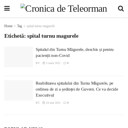
Home
Tag
spital turnu magurele
Etichetă:
spital turnu magurele
Spitalul din Turnu Măgurele, deschis și pentru
pacienții non-Covid
BY
3 iunie 2021
0
Reabilitarea spitalului din Turnu Măgurele, pe
ordinea de zi a ședinței de Guvern. Ce va decide
Executivul
BY
19 mai 2021
0