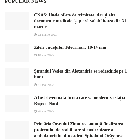
POPULAR NEWS
CNAS: Unele bilete de trimitere, dar și alte
documente medicale își pierd valabilitatea din 31
martie
22 martie 2022
Zilele Județului Teleorman: 10-14 mai
10 mai 2025
Ștrandul Vedea din Alexandria se redeschide pe 1
iunie
31 mai 2022
A fost desemnată firma care va moderniza stația
Roșiori Nord
26 mai 2025
Primăria Orașului Zimnicea anunță finalizarea
proiectului de reabilitare și modernizare a
ambulatoriului din cadrul Spitalului Orășenesc