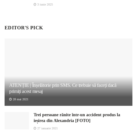
3 iunie 2025
EDITOR'S PICK
ATENȚIE | Înșelătorie prin SMS. Ce trebuie să faceți dacă
primiți acest mesaj
28 mai 2021
Trei persoane rănite într-un accident produs la
ieșirea din Alexandria [FOTO]
27 ianuarie 2021