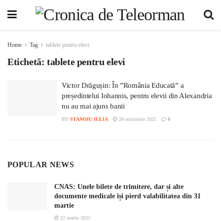
Home
Tag
tablete pentru elevi
Etichetă:
tablete pentru elevi
Victor Drăgușin: În ”România Educată” a
președintelui Iohannis, pentru elevii din Alexandria
nu au mai ajuns banii
BY
STANOIU IULIA
28 octombrie 2021
0
POPULAR NEWS
CNAS: Unele bilete de trimitere, dar și alte
documente medicale își pierd valabilitatea din 31
martie
22 martie 2022