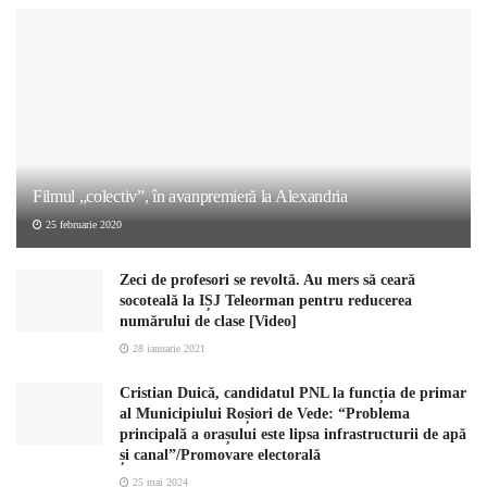
Filmul „colectiv”, în avanpremieră la Alexandria
25 februarie 2020
Zeci de profesori se revoltă. Au mers să ceară
socoteală la IȘJ Teleorman pentru reducerea
numărului de clase [Video]
28 ianuarie 2021
Cristian Duică, candidatul PNL la funcția de primar
al Municipiului Roșiori de Vede: “Problema
principală a orașului este lipsa infrastructurii de apă
și canal”/Promovare electorală
25 mai 2024