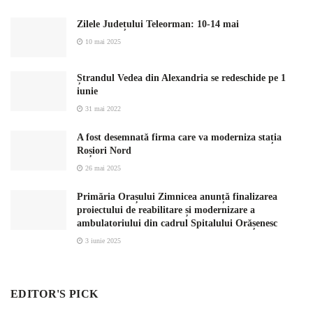
Zilele Județului Teleorman: 10-14 mai
10 mai 2025
Ștrandul Vedea din Alexandria se redeschide pe 1
iunie
31 mai 2022
A fost desemnată firma care va moderniza stația
Roșiori Nord
26 mai 2025
Primăria Orașului Zimnicea anunță finalizarea
proiectului de reabilitare și modernizare a
ambulatoriului din cadrul Spitalului Orășenesc
3 iunie 2025
EDITOR'S PICK