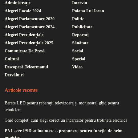
Administrație
Interviu
Alegeri Locale 2024
Poiana Lui Iocan
Alegeri Parlamentare 2020
Politic
Alegeri Parlamentare 2024
Publicitate
Alegeri Prezidențiale
Reportaj
Alegeri Prezidențiale 2025
Sănătate
Comunicate De Presă
Social
Cultură
Special
Descoperă Teleormanul
Video
Dezvăluiri
Articole recente
Barete LED pentru reparații televizoare și monitoare: ghid pentru
tehnicieni
Ghid complet: cum alegi corect un încărcător pentru trotineta electrică
𝐏𝐍𝐋 𝐜𝐞𝐫𝐞 𝐏𝐒𝐃 𝐬𝐚̆ 𝐢̂𝐧𝐚𝐢𝐧𝐭𝐞𝐳𝐞 𝐨 𝐩𝐫𝐨𝐩𝐮𝐧𝐞𝐫𝐞 𝐩𝐞𝐧𝐭𝐫𝐮 𝐟𝐮𝐧𝐜𝐭̦𝐢𝐚 𝐝𝐞 𝐩𝐫𝐢𝐦-
𝐦𝐢𝐧𝐢𝐬𝐭𝐫𝐮