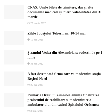
CNAS: Unele bilete de trimitere, dar și alte
documente medicale își pierd valabilitatea din 31
martie
22 martie 2022
Zilele Județului Teleorman: 10-14 mai
10 mai 2025
Ștrandul Vedea din Alexandria se redeschide pe 1
iunie
31 mai 2022
A fost desemnată firma care va moderniza stația
Roșiori Nord
26 mai 2025
Primăria Orașului Zimnicea anunță finalizarea
proiectului de reabilitare și modernizare a
ambulatoriului din cadrul Spitalului Orășenesc
3 iunie 2025