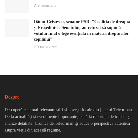
14 aprilie 2019
Dănuț Cristescu, senator PSD: “Coaliția de dreapta
și Președintele Senatului, au refuzat să supună
votului final o lege esențială în materia drepturilor
copilului”
4 februarie 2021
Despre
Descoperă cele mai relevante știri și povești locale din județul Teleorman.
De la actualități și evenimente importante, până la reportaje de impact și
analize detaliate, Cronica de Teleorman îți aduce o perspectivă autentică
asupra vieții din această regiune.