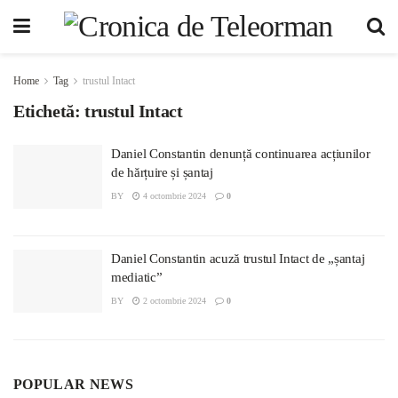
Home
Tag
trustul Intact
Etichetă:
trustul Intact
Daniel Constantin denunță continuarea acțiunilor
de hărțuire și șantaj
BY
4 octombrie 2024
0
Daniel Constantin acuză trustul Intact de „șantaj
mediatic”
BY
2 octombrie 2024
0
POPULAR NEWS