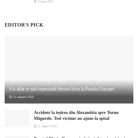
3 iunie 2025
EDITOR'S PICK
S-a aflat ce țară reprezintă fiecare liceu la Parada Europei
23 ianuarie 2020
Accident la ieșirea din Alexandria spre Turnu
Măgurele. Trei victime au ajuns la spital
21 august 2019