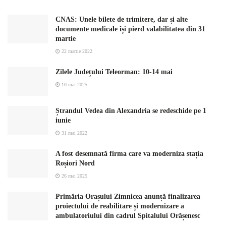
CNAS: Unele bilete de trimitere, dar și alte
documente medicale își pierd valabilitatea din 31
martie
22 martie 2022
Zilele Județului Teleorman: 10-14 mai
10 mai 2025
Ștrandul Vedea din Alexandria se redeschide pe 1
iunie
31 mai 2022
A fost desemnată firma care va moderniza stația
Roșiori Nord
26 mai 2025
Primăria Orașului Zimnicea anunță finalizarea
proiectului de reabilitare și modernizare a
ambulatoriului din cadrul Spitalului Orășenesc