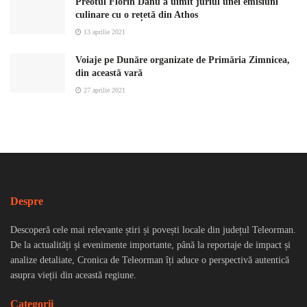
Preotul Florin Danu a uimit juriul unei emisiuni
culinare cu o rețetă din Athos
13 aprilie 2021
Voiaje pe Dunăre organizate de Primăria Zimnicea,
din această vară
27 aprilie 2021
Despre
Descoperă cele mai relevante știri și povești locale din județul Teleorman.
De la actualități și evenimente importante, până la reportaje de impact și
analize detaliate, Cronica de Teleorman îți aduce o perspectivă autentică
asupra vieții din această regiune.
Categorii