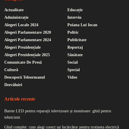
Actualitate
Educație
Administrație
Interviu
Alegeri Locale 2024
Poiana Lui Iocan
Alegeri Parlamentare 2020
Politic
Alegeri Parlamentare 2024
Publicitate
Alegeri Prezidențiale
Reportaj
Alegeri Prezidențiale 2025
Sănătate
Comunicate De Presă
Social
Cultură
Special
Descoperă Teleormanul
Video
Dezvăluiri
Articole recente
Barete LED pentru reparații televizoare și monitoare: ghid pentru
tehnicieni
Ghid complet: cum alegi corect un încărcător pentru trotineta electrică