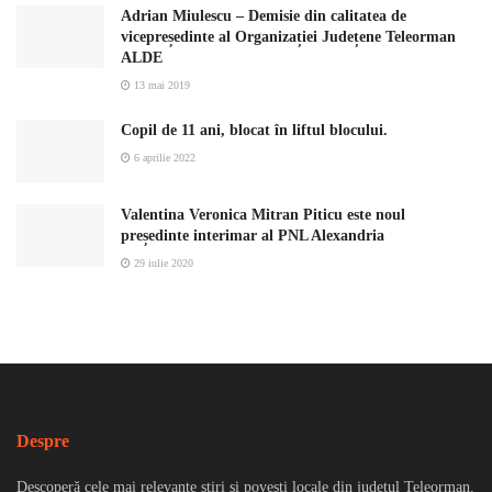
Adrian Miulescu – Demisie din calitatea de
vicepreședinte al Organizației Județene Teleorman
ALDE
13 mai 2019
Copil de 11 ani, blocat în liftul blocului.
6 aprilie 2022
Valentina Veronica Mitran Piticu este noul
președinte interimar al PNL Alexandria
29 iulie 2020
Despre
Descoperă cele mai relevante știri și povești locale din județul Teleorman.