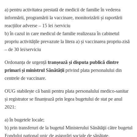
a) pentru activitatea prestată de medicii de familie în vederea
informării, programării la vaccinare, monitorizării și raportării
reacțiilor adverse – 15 lei /serviciu
b) în cazul in care medicul de familie realizeaza în cabinetul
propriu activitățile prevazute la litera a) și vaccinarea propriu-zisă
– de 30 lei/serviciu
Ordonanța de urgență
tranșează și disputa publică dintre
primari și ministrul Sănătății
privind plata personalului din
centrele de vaccinare.
OUG stabilește că banii pentru plata personalului medico-sanitar
și registrator se finanțează prin legea bugetului de stat pe anul
2021:
a) în bugetele locale;
b) prin transferuri de la bugetul Ministerului Sănătăţii către bugetul
Fondului naţional unic de asigurări sociale de sănătate.