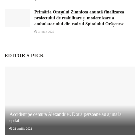
Primăria Orașului Zimnicea anunță finalizarea
proiectului de reabilitare și modernizare a
ambulatoriului din cadrul Spitalului Orășenesc
3 iunie 2025
EDITOR'S PICK
Accident pe centura Alexandriei. Două persoane au ajuns la
spital
21 aprilie 2021