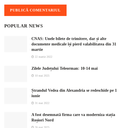
POPULAR NEWS
CNAS: Unele bilete de trimitere, dar și alte
documente medicale își pierd valabilitatea din 31
martie
22 martie 2022
Zilele Județului Teleorman: 10-14 mai
10 mai 2025
Ștrandul Vedea din Alexandria se redeschide pe 1
iunie
31 mai 2022
A fost desemnată firma care va moderniza stația
Roșiori Nord
26 mai 2025