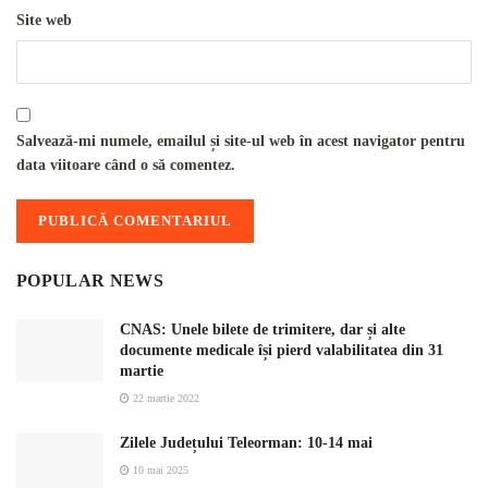
Site web
Salvează-mi numele, emailul și site-ul web în acest navigator pentru
data viitoare când o să comentez.
POPULAR NEWS
CNAS: Unele bilete de trimitere, dar și alte
documente medicale își pierd valabilitatea din 31
martie
22 martie 2022
Zilele Județului Teleorman: 10-14 mai
10 mai 2025