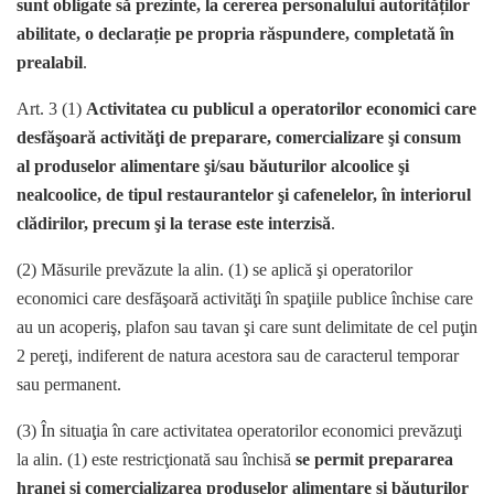
sunt obligate să prezinte, la cererea personalului autorităților
abilitate, o declarație pe propria răspundere, completată în
prealabil
.
Art. 3 (1)
Activitatea cu publicul a operatorilor economici care
desfăşoară activităţi de preparare, comercializare şi consum
al produselor alimentare şi/sau băuturilor alcoolice şi
nealcoolice, de tipul restaurantelor şi cafenelelor, în interiorul
clădirilor, precum şi la terase este interzisă
.
(2) Măsurile prevăzute la alin. (1) se aplică şi operatorilor
economici care desfăşoară activităţi în spaţiile publice închise care
au un acoperiş, plafon sau tavan şi care sunt delimitate de cel puţin
2 pereţi, indiferent de natura acestora sau de caracterul temporar
sau permanent.
(3) În situaţia în care activitatea operatorilor economici prevăzuţi
la alin. (1) este restricţionată sau închisă
se permit prepararea
hranei şi comercializarea produselor alimentare şi băuturilor