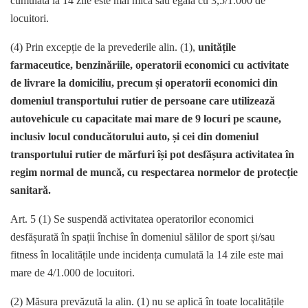
cumulată la 14 zile este mai mică sau egală cu 3,5/1.000 de
locuitori.
(4) Prin excepție de la prevederile alin. (1),
unitățile
farmaceutice, benzinăriile, operatorii economici cu activitate
de livrare la domiciliu, precum și operatorii economici din
domeniul transportului rutier de persoane care utilizează
autovehicule cu capacitate mai mare de 9 locuri pe scaune,
inclusiv locul conducătorului auto, și cei din domeniul
transportului rutier de mărfuri își pot desfășura activitatea în
regim normal de muncă, cu respectarea normelor de protecție
sanitară.
Art. 5 (1) Se suspendă activitatea operatorilor economici
desfășurată în spații închise în domeniul sălilor de sport și/sau
fitness în localitățile unde incidența cumulată la 14 zile este mai
mare de 4/1.000 de locuitori.
(2) Măsura prevăzută la alin. (1) nu se aplică în toate localitățile