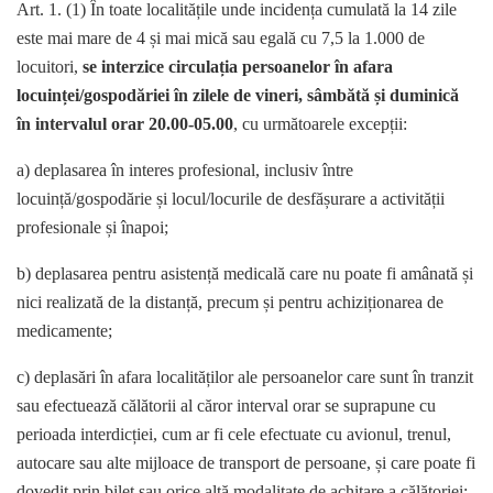
Art. 1. (1) În toate localitățile unde incidența cumulată la 14 zile
este mai mare de 4 și mai mică sau egală cu 7,5 la 1.000 de
locuitori,
se interzice circulația persoanelor în afara
locuinței/gospodăriei în zilele de vineri, sâmbătă și duminică
în intervalul orar 20.00-05.00
, cu următoarele excepții:
a) deplasarea în interes profesional, inclusiv între
locuință/gospodărie și locul/locurile de desfășurare a activității
profesionale și înapoi;
b) deplasarea pentru asistență medicală care nu poate fi amânată și
nici realizată de la distanță, precum și pentru achiziționarea de
medicamente;
c) deplasări în afara localităților ale persoanelor care sunt în tranzit
sau efectuează călătorii al căror interval orar se suprapune cu
perioada interdicției, cum ar fi cele efectuate cu avionul, trenul,
autocare sau alte mijloace de transport de persoane, și care poate fi
dovedit prin bilet sau orice altă modalitate de achitare a călătoriei;