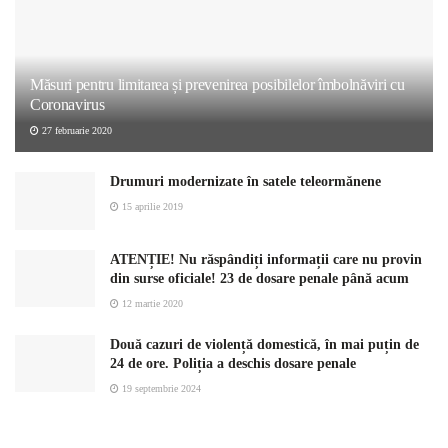
Măsuri pentru limitarea și prevenirea posibilelor îmbolnăviri cu
Coronavirus
27 februarie 2020
Drumuri modernizate în satele teleormănene
15 aprilie 2019
ATENȚIE! Nu răspândiți informații care nu provin
din surse oficiale! 23 de dosare penale până acum
12 martie 2020
Două cazuri de violență domestică, în mai puțin de
24 de ore. Poliția a deschis dosare penale
19 septembrie 2024