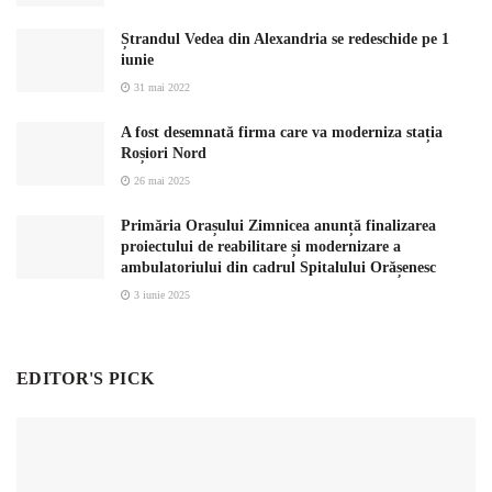
Ștrandul Vedea din Alexandria se redeschide pe 1
iunie
31 mai 2022
A fost desemnată firma care va moderniza stația
Roșiori Nord
26 mai 2025
Primăria Orașului Zimnicea anunță finalizarea
proiectului de reabilitare și modernizare a
ambulatoriului din cadrul Spitalului Orășenesc
3 iunie 2025
EDITOR'S PICK