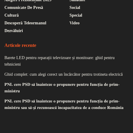
Comunicate De Presă
Social
Cultură
Special
Descoperă Teleormanul
Video
Dezvăluiri
Articole recente
Barete LED pentru reparații televizoare și monitoare: ghid pentru
tehnicieni
Ghid complet: cum alegi corect un încărcător pentru trotineta electrică
𝐏𝐍𝐋 𝐜𝐞𝐫𝐞 𝐏𝐒𝐃 𝐬𝐚̆ 𝐢̂𝐧𝐚𝐢𝐧𝐭𝐞𝐳𝐞 𝐨 𝐩𝐫𝐨𝐩𝐮𝐧𝐞𝐫𝐞 𝐩𝐞𝐧𝐭𝐫𝐮 𝐟𝐮𝐧𝐜𝐭̦𝐢𝐚 𝐝𝐞 𝐩𝐫𝐢𝐦-
𝐦𝐢𝐧𝐢𝐬𝐭𝐫𝐮
𝐏𝐍𝐋 𝐜𝐞𝐫𝐞 𝐏𝐒𝐃 𝐬𝐚̆ 𝐢̂𝐧𝐚𝐢𝐧𝐭𝐞𝐳𝐞 𝐨 𝐩𝐫𝐨𝐩𝐮𝐧𝐞𝐫𝐞 𝐩𝐞𝐧𝐭𝐫𝐮 𝐟𝐮𝐧𝐜𝐭̦𝐢𝐚 𝐝𝐞 𝐩𝐫𝐢𝐦-
𝐦𝐢𝐧𝐢𝐬𝐭𝐫𝐮 𝐬𝐚𝐮 𝐬𝐚̆-𝐬̦𝐢 𝐫𝐞𝐜𝐮𝐧𝐨𝐚𝐬𝐜𝐚̆ 𝐢𝐧𝐜𝐚𝐩𝐚𝐜𝐢𝐭𝐚𝐭𝐞𝐚 𝐝𝐞 𝐚 𝐜𝐨𝐧𝐝𝐮𝐜𝐞 𝐑𝐨𝐦𝐚̂𝐧𝐢𝐚