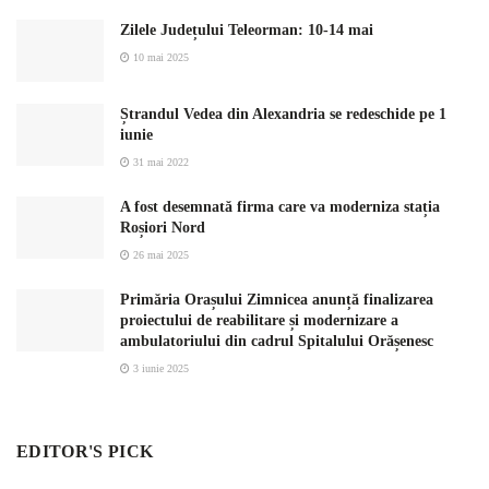
Zilele Județului Teleorman: 10-14 mai
10 mai 2025
Ștrandul Vedea din Alexandria se redeschide pe 1
iunie
31 mai 2022
A fost desemnată firma care va moderniza stația
Roșiori Nord
26 mai 2025
Primăria Orașului Zimnicea anunță finalizarea
proiectului de reabilitare și modernizare a
ambulatoriului din cadrul Spitalului Orășenesc
3 iunie 2025
EDITOR'S PICK