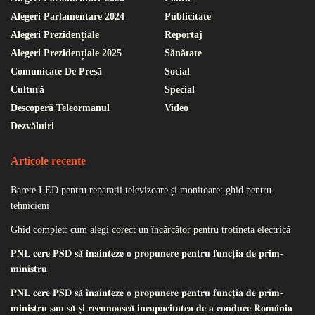
Alegeri Parlamentare 2024
Publicitate
Alegeri Prezidențiale
Reportaj
Alegeri Prezidențiale 2025
Sănătate
Comunicate De Presă
Social
Cultură
Special
Descoperă Teleormanul
Video
Dezvăluiri
Articole recente
Barete LED pentru reparații televizoare și monitoare: ghid pentru
tehnicieni
Ghid complet: cum alegi corect un încărcător pentru trotineta electrică
𝐏𝐍𝐋 𝐜𝐞𝐫𝐞 𝐏𝐒𝐃 𝐬𝐚̆ 𝐢̂𝐧𝐚𝐢𝐧𝐭𝐞𝐳𝐞 𝐨 𝐩𝐫𝐨𝐩𝐮𝐧𝐞𝐫𝐞 𝐩𝐞𝐧𝐭𝐫𝐮 𝐟𝐮𝐧𝐜𝐭̦𝐢𝐚 𝐝𝐞 𝐩𝐫𝐢𝐦-
𝐦𝐢𝐧𝐢𝐬𝐭𝐫𝐮
𝐏𝐍𝐋 𝐜𝐞𝐫𝐞 𝐏𝐒𝐃 𝐬𝐚̆ 𝐢̂𝐧𝐚𝐢𝐧𝐭𝐞𝐳𝐞 𝐨 𝐩𝐫𝐨𝐩𝐮𝐧𝐞𝐫𝐞 𝐩𝐞𝐧𝐭𝐫𝐮 𝐟𝐮𝐧𝐜𝐭̦𝐢𝐚 𝐝𝐞 𝐩𝐫𝐢𝐦-
𝐦𝐢𝐧𝐢𝐬𝐭𝐫𝐮 𝐬𝐚𝐮 𝐬𝐚̆-𝐬̦𝐢 𝐫𝐞𝐜𝐮𝐧𝐨𝐚𝐬𝐜𝐚̆ 𝐢𝐧𝐜𝐚𝐩𝐚𝐜𝐢𝐭𝐚𝐭𝐞𝐚 𝐝𝐞 𝐚 𝐜𝐨𝐧𝐝𝐮𝐜𝐞 𝐑𝐨𝐦𝐚̂𝐧𝐢𝐚