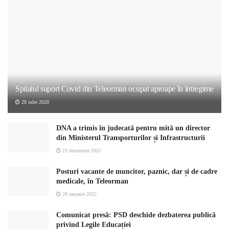
Spitalul suport Covid din Teleorman ocupat aproape în întregime
28 iulie 2020
DNA a trimis în judecată pentru mită un director
din Ministerul Transporturilor și Infrastructurii
23 decembrie 2021
Posturi vacante de muncitor, paznic, dar și de cadre
medicale, în Teleorman
28 ianuarie 2022
Comunicat presă: PSD deschide dezbaterea publică
privind Legile Educației