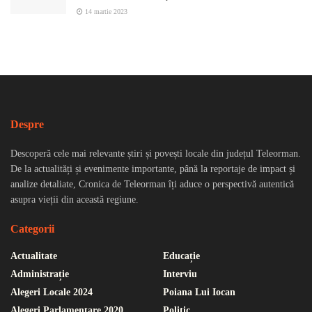
14 martie 2023
Despre
Descoperă cele mai relevante știri și povești locale din județul Teleorman.
De la actualități și evenimente importante, până la reportaje de impact și
analize detaliate, Cronica de Teleorman îți aduce o perspectivă autentică
asupra vieții din această regiune.
Categorii
Actualitate
Educație
Administrație
Interviu
Alegeri Locale 2024
Poiana Lui Iocan
Alegeri Parlamentare 2020
Politic