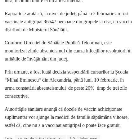
însă, niciunul dintre ei nu a fost internat.
Rapoartele arată că, la nivel de județ, până la 2 februarie au fost
vaccinate antigripal
3
6547 persoane din grupele la risc, cu vaccin
distribuit de Ministerul Sănătății.
Conform Direcției de Sănătate Publică Teleorman, este
monitorizat zilnic absenteismul din cauza infecțiilor respiratorii în
unitățile de învățământ din județ.
Prin urmare, a fost luată decizia suspendării cursurilor la Școala
“Mihai Eminescu“ din Alexandria, până luni, 10 februarie, în
urma constatării absenteismului de peste 20% timp de trei zile
consecutive.
Autorităţile sanitare anunţă că dozele de vaccin achiziţionate
suplimentar vor ajunge la medicii de familie săptămâna viitoare,
astfel că, cine nu s-a vaccinat antigripal o poate face gratuit.
Tags:
cazuri de gripa teleorman
DSP Teleorman