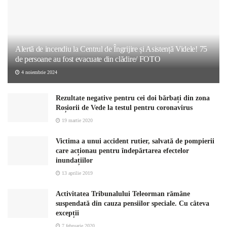
Alertă de incendiu la Centrul de Îngrijire și Asistență Videle! 75
de persoane au fost evacuate din clădire/ FOTO
4 noiembrie 2024
Rezultate negative pentru cei doi bărbați din zona
Roșiorii de Vede la testul pentru coronavirus
19 martie 2020
Victima a unui accident rutier, salvată de pompierii
care acționau pentru îndepărtarea efectelor
inundațiilor
13 aprilie 2019
Activitatea Tribunalului Teleorman rămâne
suspendată din cauza pensiilor speciale. Cu câteva
excepții
7 februarie 2020