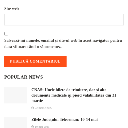
Site web
Salvează-mi numele, emailul și site-ul web în acest navigator pentru
data viitoare când o să comentez.
POPULAR NEWS
CNAS: Unele bilete de trimitere, dar și alte
documente medicale își pierd valabilitatea din 31
martie
22 martie 2022
Zilele Județului Teleorman: 10-14 mai
10 mai 2025