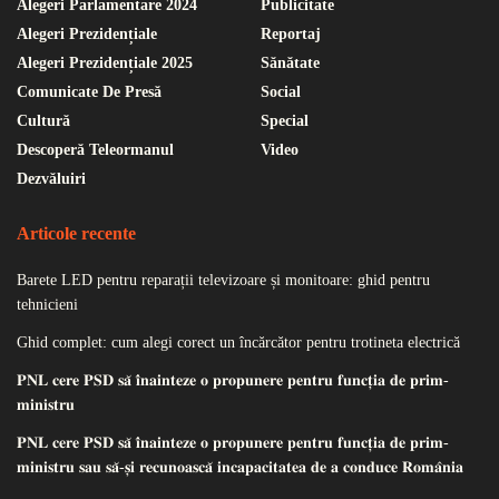
Alegeri Parlamentare 2024
Publicitate
Alegeri Prezidențiale
Reportaj
Alegeri Prezidențiale 2025
Sănătate
Comunicate De Presă
Social
Cultură
Special
Descoperă Teleormanul
Video
Dezvăluiri
Articole recente
Barete LED pentru reparații televizoare și monitoare: ghid pentru
tehnicieni
Ghid complet: cum alegi corect un încărcător pentru trotineta electrică
𝐏𝐍𝐋 𝐜𝐞𝐫𝐞 𝐏𝐒𝐃 𝐬𝐚̆ 𝐢̂𝐧𝐚𝐢𝐧𝐭𝐞𝐳𝐞 𝐨 𝐩𝐫𝐨𝐩𝐮𝐧𝐞𝐫𝐞 𝐩𝐞𝐧𝐭𝐫𝐮 𝐟𝐮𝐧𝐜𝐭̦𝐢𝐚 𝐝𝐞 𝐩𝐫𝐢𝐦-
𝐦𝐢𝐧𝐢𝐬𝐭𝐫𝐮
𝐏𝐍𝐋 𝐜𝐞𝐫𝐞 𝐏𝐒𝐃 𝐬𝐚̆ 𝐢̂𝐧𝐚𝐢𝐧𝐭𝐞𝐳𝐞 𝐨 𝐩𝐫𝐨𝐩𝐮𝐧𝐞𝐫𝐞 𝐩𝐞𝐧𝐭𝐫𝐮 𝐟𝐮𝐧𝐜𝐭̦𝐢𝐚 𝐝𝐞 𝐩𝐫𝐢𝐦-
𝐦𝐢𝐧𝐢𝐬𝐭𝐫𝐮 𝐬𝐚𝐮 𝐬𝐚̆-𝐬̦𝐢 𝐫𝐞𝐜𝐮𝐧𝐨𝐚𝐬𝐜𝐚̆ 𝐢𝐧𝐜𝐚𝐩𝐚𝐜𝐢𝐭𝐚𝐭𝐞𝐚 𝐝𝐞 𝐚 𝐜𝐨𝐧𝐝𝐮𝐜𝐞 𝐑𝐨𝐦𝐚̂𝐧𝐢𝐚