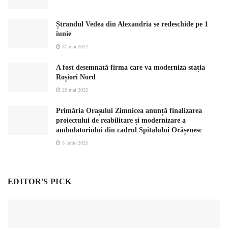
Ștrandul Vedea din Alexandria se redeschide pe 1
iunie
31 mai 2022
A fost desemnată firma care va moderniza stația
Roșiori Nord
26 mai 2025
Primăria Orașului Zimnicea anunță finalizarea
proiectului de reabilitare și modernizare a
ambulatoriului din cadrul Spitalului Orășenesc
3 iunie 2025
EDITOR'S PICK