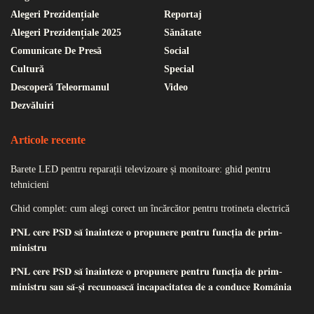
Alegeri Prezidențiale
Reportaj
Alegeri Prezidențiale 2025
Sănătate
Comunicate De Presă
Social
Cultură
Special
Descoperă Teleormanul
Video
Dezvăluiri
Articole recente
Barete LED pentru reparații televizoare și monitoare: ghid pentru
tehnicieni
Ghid complet: cum alegi corect un încărcător pentru trotineta electrică
𝐏𝐍𝐋 𝐜𝐞𝐫𝐞 𝐏𝐒𝐃 𝐬𝐚̆ 𝐢̂𝐧𝐚𝐢𝐧𝐭𝐞𝐳𝐞 𝐨 𝐩𝐫𝐨𝐩𝐮𝐧𝐞𝐫𝐞 𝐩𝐞𝐧𝐭𝐫𝐮 𝐟𝐮𝐧𝐜𝐭̦𝐢𝐚 𝐝𝐞 𝐩𝐫𝐢𝐦-
𝐦𝐢𝐧𝐢𝐬𝐭𝐫𝐮
𝐏𝐍𝐋 𝐜𝐞𝐫𝐞 𝐏𝐒𝐃 𝐬𝐚̆ 𝐢̂𝐧𝐚𝐢𝐧𝐭𝐞𝐳𝐞 𝐨 𝐩𝐫𝐨𝐩𝐮𝐧𝐞𝐫𝐞 𝐩𝐞𝐧𝐭𝐫𝐮 𝐟𝐮𝐧𝐜𝐭̦𝐢𝐚 𝐝𝐞 𝐩𝐫𝐢𝐦-
𝐦𝐢𝐧𝐢𝐬𝐭𝐫𝐮 𝐬𝐚𝐮 𝐬𝐚̆-𝐬̦𝐢 𝐫𝐞𝐜𝐮𝐧𝐨𝐚𝐬𝐜𝐚̆ 𝐢𝐧𝐜𝐚𝐩𝐚𝐜𝐢𝐭𝐚𝐭𝐞𝐚 𝐝𝐞 𝐚 𝐜𝐨𝐧𝐝𝐮𝐜𝐞 𝐑𝐨𝐦𝐚̂𝐧𝐢𝐚