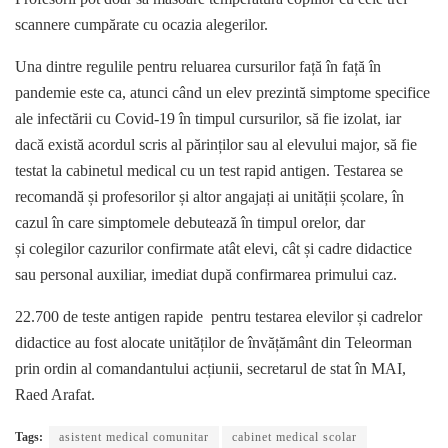
scannere cumpărate cu ocazia alegerilor.
Una dintre regulile pentru reluarea cursurilor față în față în
pandemie este ca, atunci când un elev prezintă simptome specifice
ale infectării cu Covid-19 în timpul cursurilor, să fie izolat, iar
dacă există acordul scris al părinților sau al elevului major, să fie
testat la cabinetul medical cu un test rapid antigen. Testarea se
recomandă și profesorilor și altor angajați ai unității școlare, în
cazul în care simptomele debutează în timpul orelor, dar
și colegilor cazurilor confirmate atât elevi, cât și cadre didactice
sau personal auxiliar, imediat după confirmarea primului caz.
22.700 de teste antigen rapide pentru testarea elevilor și cadrelor
didactice au fost alocate unităților de învățământ din Teleorman
prin ordin al comandantului acțiunii, secretarul de stat în MAI,
Raed Arafat.
Tags:
asistent medical comunitar
cabinet medical scolar