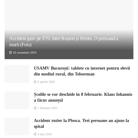
Accident grav pe E70, între Roșiori și Peretu. O persoană a
murit (Foto)
10 octombrie 2024
USAMV București: tablete cu internet pentru elevii
din mediul rural, din Teleorman
6 aprilie 2020
Școlile se vor deschide în 8 februarie. Klaus Iohannis
a făcut anunțul
2 februarie 2021
Accident rutier la Plosca. Trei persoane au ajuns la
spital
4 mai 2024