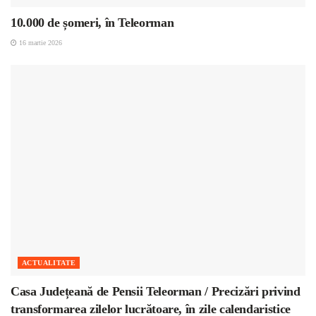
10.000 de șomeri, în Teleorman
16 martie 2026
ACTUALITATE
Casa Județeană de Pensii Teleorman / Precizări privind
transformarea zilelor lucrătoare, în zile calendaristice