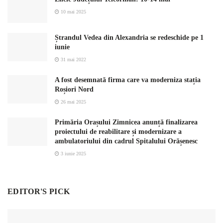
10 mai 2025
Ștrandul Vedea din Alexandria se redeschide pe 1
iunie
31 mai 2022
A fost desemnată firma care va moderniza stația
Roșiori Nord
26 mai 2025
Primăria Orașului Zimnicea anunță finalizarea
proiectului de reabilitare și modernizare a
ambulatoriului din cadrul Spitalului Orășenesc
3 iunie 2025
EDITOR'S PICK