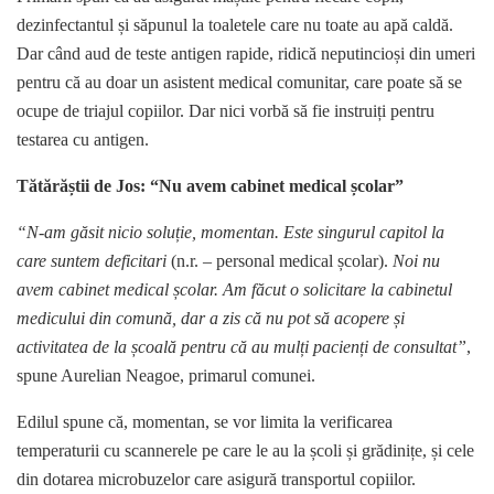
dezinfectantul și săpunul la toaletele care nu toate au apă caldă.
Dar când aud de teste antigen rapide, ridică neputincioși din umeri
pentru că au doar un asistent medical comunitar, care poate să se
ocupe de triajul copiilor. Dar nici vorbă să fie instruiți pentru
testarea cu antigen.
Tătărăștii de Jos: “Nu avem cabinet medical școlar”
“N-am găsit nicio soluție, momentan. Este singurul capitol la
care suntem deficitari
(n.r. – personal medical școlar).
Noi nu
avem cabinet medical școlar. Am făcut o solicitare la cabinetul
medicului din comună, dar a zis că nu pot să acopere și
activitatea de la școală pentru că au mulți pacienți de consultat”
,
spune Aurelian Neagoe, primarul comunei.
Edilul spune că, momentan, se vor limita la verificarea
temperaturii cu scannerele pe care le au la școli și grădinițe, și cele
din dotarea microbuzelor care asigură transportul copiilor.