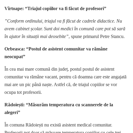
Vîrtoape: “Triajul copiilor va fi făcut de profesori”
”Conform ordinului, triajul va fi făcut de cadrele didactice. Nu
avem cabinet școlar. Sunt doi medici în comună care pot să sară
în ajutor în situații mai deosebite”
, spune primarul Petre Stancu.
Orbeasca: “Postul de asistent comunitar va rămâne
neocupat”
În cea mai mare comună din județ, postul postul de asistent
comunitar va rămâne vacant, pentru că doamna care este angajată
mai are un pic până naște. Astfel că, de triajul copiilor se vor
ocupa tot profesorii.
Rădoiești: “Măsurăm temperatura cu scannerele de la
alegeri”
În comuna Rădoiești nu există asistent medical comunitar.
Profesorii pot doar să măsoare temperatura copiilor cu cele trei