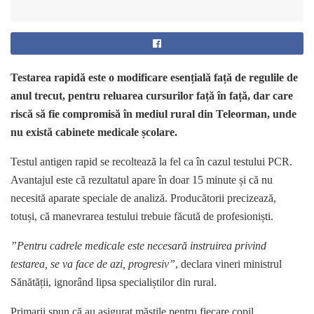
Testarea rapidă este o modificare esențială față de regulile de
anul trecut, pentru reluarea cursurilor față în față, dar care
riscă să fie compromisă în mediul rural din Teleorman, unde
nu există cabinete medicale școlare.
Testul antigen rapid se recoltează la fel ca în cazul testului PCR.
Avantajul este că rezultatul apare în doar 15 minute și că nu
necesită aparate speciale de analiză. Producătorii precizează,
totuși, că manevrarea testului trebuie făcută de profesioniști.
”Pentru cadrele medicale este necesară instruirea privind
testarea, se va face de azi, progresiv”
, declara vineri ministrul
Sănătății, ignorând lipsa specialiștilor din rural.
Primarii spun că au asigurat măștile pentru fiecare copil,