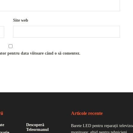
Site web
ator pentru data viitoare când o să comentez.
ii
Articole recente
ate
Descoperă
Barete LED pentru reparații televizoa
Teleormanul
monitoare: ghid pentru tehnicieni
rație