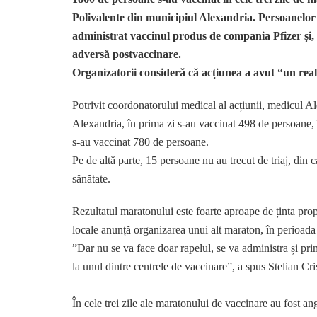
Polivalente din municipiul Alexandria. Persoanelor c
administrat vaccinul produs de compania Pfizer
și
adversă postvaccinare.
Organizatorii consideră că acțiunea a avut “un real
Potrivit coordonatorului medical al acțiunii, medicul 
Alexandria, în prima zi s-au vaccinat 498 de persoane, î
s-au vaccinat 780 de persoane.
Pe de altă parte, 15 persoane nu au trecut de triaj, din 
sănătate.
Rezultatul maratonului este foarte aproape de ținta propu
locale anunță organizarea unui alt maraton, în perioada
”Dar nu se va face doar rapelul, se va administra și pri
la unul dintre centrele de vaccinare”, a spus Stelian C
În cele trei zile ale maratonului de vaccinare au fost a