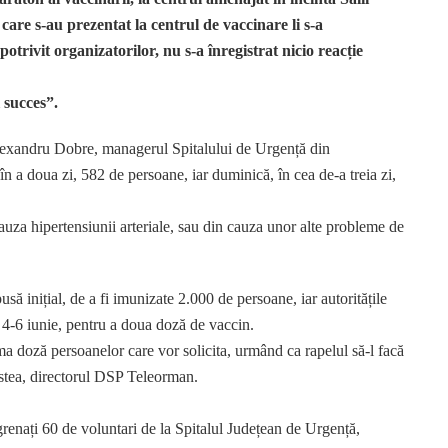
are s-au prezentat la centrul de vaccinare li s-a
, potrivit organizatorilor,
nu s-a înregistrat nicio reacție
 succes”.
Alexandru Dobre, managerul Spitalului de Urgență din
n a doua zi, 582 de persoane, iar duminică, în cea de-a treia zi,
cauza hipertensiunii arteriale, sau din cauza unor alte probleme de
să inițial, de a fi imunizate 2.000 de persoane, iar autoritățile
 4-6 iunie, pentru a doua doză de vaccin.
ma doză persoanelor care vor solicita, urmând ca rapelul să-l facă
ristea, directorul DSP Teleorman.
ngrenați 60 de voluntari de la Spitalul Județean de Urgență,