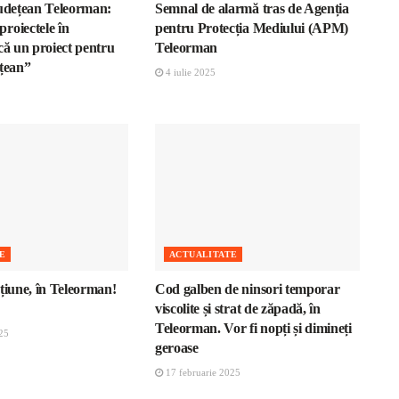
Județean Teleorman:
Semnal de alarmă tras de Agenția
roiectele în
pentru Protecția Mediului (APM)
că un proiect pentru
Teleorman
ețean”
4 iulie 2025
E
ACTUALITATE
țiune, în Teleorman!
Cod galben de ninsori temporar
viscolite și strat de zăpadă, în
Teleorman. Vor fi nopți și dimineți
25
geroase
17 februarie 2025