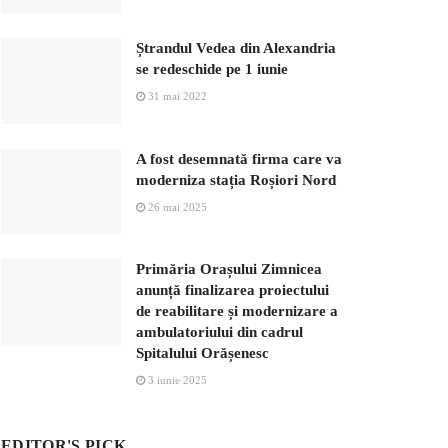
Ștrandul Vedea din Alexandria
se redeschide pe 1 iunie
31 mai 2022
A fost desemnată firma care va
moderniza stația Roșiori Nord
26 mai 2025
Primăria Orașului Zimnicea
anunță finalizarea proiectului
de reabilitare și modernizare a
ambulatoriului din cadrul
Spitalului Orășenesc
3 iunie 2025
EDITOR'S PICK