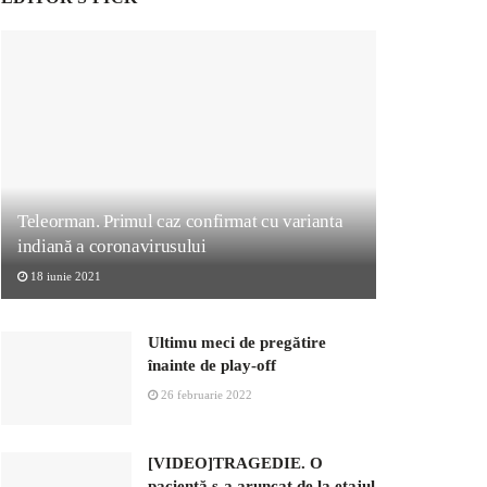
Teleorman. Primul caz confirmat cu varianta
indiană a coronavirusului
18 iunie 2021
Ultimu meci de pregătire
înainte de play-off
26 februarie 2022
[VIDEO]TRAGEDIE. O
pacientă s-a aruncat de la etajul