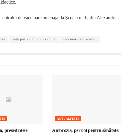
dactice.
 Centrului de vaccinare amenajat la Școala nr. 6, din Alexandria,
rman
sala polivalenta alexandia
vaccinare anti-covid
ȚIE
ACTUALITATE
, președintele
Ambrozia, pericol pentru sănătate!