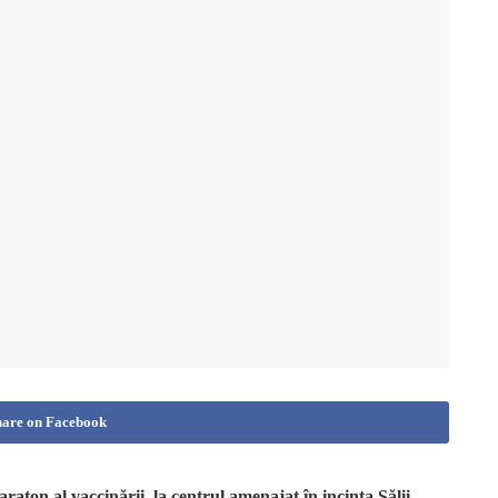
hare on Facebook
maraton al vaccinării, la centrul amenajat în incinta Sălii