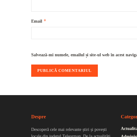
*
Email
Salvează-mi numele, emailul și site-ul web în acest navig
Despre
Categor
Actualit
Descoperă cele mai relevante știri și povești
locale din județul Teleorman. De la actualități
Administ