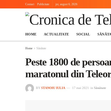
Contact
Publicitate
joi, august 6, 2026
HOME
ACTUALITATE
SOCIAL
SĂNĂT
Home
Sănătate
Peste 1800 de persoa
maratonul din Tele
BY
STANOIU IULIA
17 mai 2021
in
Sănătate