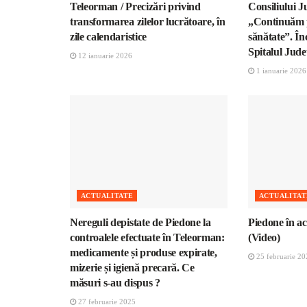
Teleorman / Precizări privind
Consiliului 
transformarea zilelor lucrătoare, în
„Continuăm p
zile calendaristice
sănătate”. În
Spitalul Jud
12 ianuarie 2026
1 ianuarie 2026
ACTUALITATE
ACTUALITAT
Nereguli depistate de Piedone la
Piedone în ac
controalele efectuate în Teleorman:
(Video)
medicamente și produse expirate,
25 februarie 20
mizerie și igienă precară. Ce
măsuri s-au dispus ?
27 februarie 2025