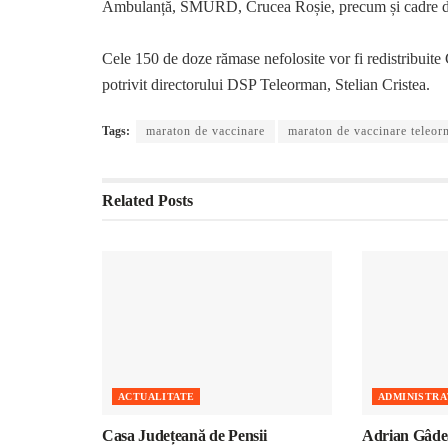
Ambulanță, SMURD, Crucea Roșie, precum și cadre di
Cele 150 de doze rămase nefolosite vor fi redistribuite
potrivit directorului DSP Teleorman, Stelian Cristea.
Tags:
maraton de vaccinare
maraton de vaccinare teleo
Related
Posts
ACTUALITATE
ADMINISTRA
Casa Județeană de Pensii
Adrian Gâdea