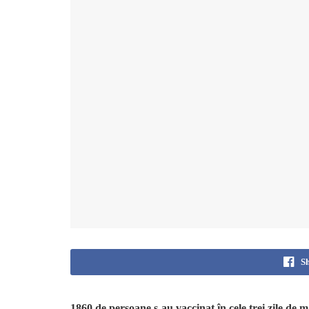
S
1860 de persoane s-au vaccinat
în cele trei zile de 