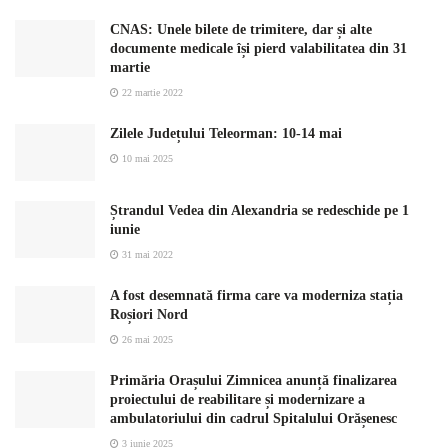
CNAS: Unele bilete de trimitere, dar și alte
documente medicale își pierd valabilitatea din 31
martie
22 martie 2022
Zilele Județului Teleorman: 10-14 mai
10 mai 2025
Ștrandul Vedea din Alexandria se redeschide pe 1
iunie
31 mai 2022
A fost desemnată firma care va moderniza stația
Roșiori Nord
26 mai 2025
Primăria Orașului Zimnicea anunță finalizarea
proiectului de reabilitare și modernizare a
ambulatoriului din cadrul Spitalului Orășenesc
3 iunie 2025