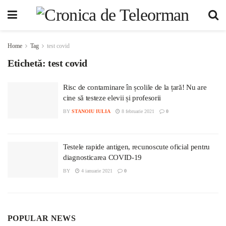
Home
Tag
test covid
Etichetă:
test covid
Risc de contaminare în școlile de la țară! Nu are
cine să testeze elevii și profesorii
BY
STANOIU IULIA
8 februarie 2021
0
Testele rapide antigen, recunoscute oficial pentru
diagnosticarea COVID-19
BY
4 ianuarie 2021
0
POPULAR NEWS