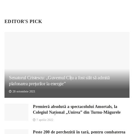
EDITOR'S PICK
Senatorul Cristescu: „Guvernul Cîțu a fost silit să admită
plafonarea prețurilor la energie”
28 octombrie 2021
Premieră absolută a spectacolului Amortals, la
Colegiul Național „Unirea” din Turnu-Măgurele
7 aprilie 2022
Peste 200 de percheziții în țară, pentru combaterea