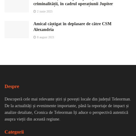
criminalității, în cadrul operațiunii Jupiter
2 iunie 2025
Amical câștigat în deplasare de către CSM
Alexandria
8 august 2021
Despre
Descoperă cele mai relevante știri și povești locale din județul Teleorman.
De la actualități și evenimente importante, până la reportaje de impact și
analize detaliate, Cronica de Teleorman îți aduce o perspectivă autentică
asupra vieții din această regiune.
Categorii