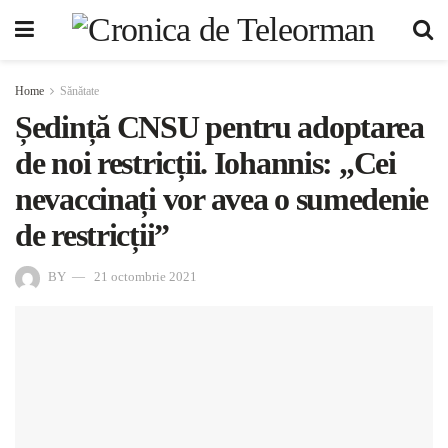
Home
Sănătate
Ședință CNSU pentru adoptarea
de noi restricții. Iohannis: „Cei
nevaccinați vor avea o sumedenie
de restricții”
BY
21 octombrie 2021