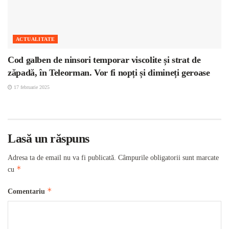
ACTUALITATE
Cod galben de ninsori temporar viscolite și strat de
zăpadă, în Teleorman. Vor fi nopți și dimineți geroase
17 februarie 2025
Lasă un răspuns
Adresa ta de email nu va fi publicată.
Câmpurile obligatorii sunt marcate
*
cu
*
Comentariu