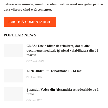
Salvează-mi numele, emailul și site-ul web în acest navigator pentru
data viitoare când o să comentez.
POPULAR NEWS
CNAS: Unele bilete de trimitere, dar și alte
documente medicale își pierd valabilitatea din 31
martie
22 martie 2022
Zilele Județului Teleorman: 10-14 mai
10 mai 2025
Ștrandul Vedea din Alexandria se redeschide pe 1
iunie
31 mai 2022