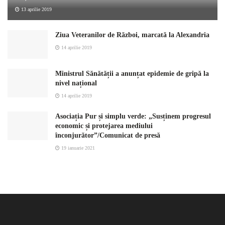
13 aprilie 2019
Ziua Veteranilor de Război, marcată la Alexandria
14 aprilie 2019
Ministrul Sănătății a anunțat epidemie de gripă la
nivel național
14 aprilie 2019
Asociația Pur și simplu verde: „Susținem progresul
economic și protejarea mediului
înconjurător”/Comunicat de presă
19 ianuarie 2021