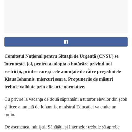
Comitetul Național pentru Situații de Urgență (CNSU) se
întrunește, joi, pentru a adopta o hotărâre privind noi
restricții, printre care și cele anunțate de către președintele
Klaus Iohannis. miercuri seara. Propunerile de măsuri
trebuie validate prin alte acte normative.
Cu privire la vacanța de două săptămâni a tuturor elevilor din școli
și licee anunțată de Iohannis, ministrul Educației va emite un
ordin.
De asemenea, miniștrii Sănătății și Internelor trebuie să aprobe