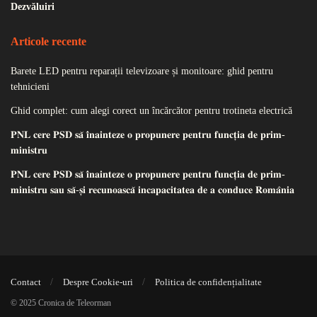
Dezvăluiri
Articole recente
Barete LED pentru reparații televizoare și monitoare: ghid pentru
tehnicieni
Ghid complet: cum alegi corect un încărcător pentru trotineta electrică
𝐏𝐍𝐋 𝐜𝐞𝐫𝐞 𝐏𝐒𝐃 𝐬𝐚̆ 𝐢̂𝐧𝐚𝐢𝐧𝐭𝐞𝐳𝐞 𝐨 𝐩𝐫𝐨𝐩𝐮𝐧𝐞𝐫𝐞 𝐩𝐞𝐧𝐭𝐫𝐮 𝐟𝐮𝐧𝐜𝐭̦𝐢𝐚 𝐝𝐞 𝐩𝐫𝐢𝐦-
𝐦𝐢𝐧𝐢𝐬𝐭𝐫𝐮
𝐏𝐍𝐋 𝐜𝐞𝐫𝐞 𝐏𝐒𝐃 𝐬𝐚̆ 𝐢̂𝐧𝐚𝐢𝐧𝐭𝐞𝐳𝐞 𝐨 𝐩𝐫𝐨𝐩𝐮𝐧𝐞𝐫𝐞 𝐩𝐞𝐧𝐭𝐫𝐮 𝐟𝐮𝐧𝐜𝐭̦𝐢𝐚 𝐝𝐞 𝐩𝐫𝐢𝐦-
𝐦𝐢𝐧𝐢𝐬𝐭𝐫𝐮 𝐬𝐚𝐮 𝐬𝐚̆-𝐬̦𝐢 𝐫𝐞𝐜𝐮𝐧𝐨𝐚𝐬𝐜𝐚̆ 𝐢𝐧𝐜𝐚𝐩𝐚𝐜𝐢𝐭𝐚𝐭𝐞𝐚 𝐝𝐞 𝐚 𝐜𝐨𝐧𝐝𝐮𝐜𝐞 𝐑𝐨𝐦𝐚̂𝐧𝐢𝐚
Contact
Despre Cookie-uri
Politica de confidențialitate
© 2025 Cronica de Teleorman