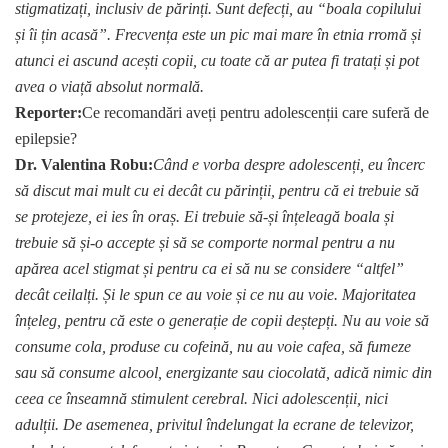
stigmatizați, inclusiv de părinți. Sunt defecți, au “boala copilului
și îi țin acasă”. Frecvența este un pic mai mare în etnia rromă și
atunci ei ascund acești copii, cu toate că ar putea fi tratați și pot
avea o viață absolut normală.
Reporter:
Ce recomandări aveți pentru adolescenții care suferă de
epilepsie?
Dr. Valentina Robu:
Când e vorba despre adolescenți, eu încerc
să discut mai mult cu ei decât cu părinții, pentru că ei trebuie să
se protejeze, ei ies în oraș. Ei trebuie să-și înțeleagă boala și
trebuie să și-o accepte și să se comporte normal pentru a nu
apărea acel stigmat și pentru ca ei să nu se considere “altfel”
decât ceilalți. Și le spun ce au voie și ce nu au voie. Majoritatea
înțeleg, pentru că este o generație de copii deștepți. Nu au voie să
consume cola, produse cu cofeină, nu au voie cafea, să fumeze
sau să consume alcool, energizante sau ciocolată, adică nimic din
ceea ce înseamnă stimulent cerebral. Nici adolescenții, nici
adulții. De asemenea, privitul îndelungat la ecrane de televizor,