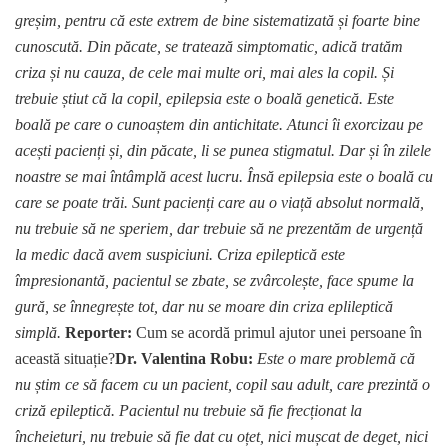
greșim, pentru că este extrem de bine sistematizată și foarte bine
cunoscută. Din păcate, se tratează simptomatic, adică tratăm
criza și nu cauza, de cele mai multe ori, mai ales la copil. Și
trebuie știut că la copil, epilepsia este o boală genetică. Este
boală pe care o cunoaștem din antichitate. Atunci îi exorcizau pe
acești pacienți și, din păcate, li se punea stigmatul. Dar și în zilele
noastre se mai întâmplă acest lucru. Însă epilepsia este o boală cu
care se poate trăi. Sunt pacienți care au o viață absolut normală,
nu trebuie să ne speriem, dar trebuie să ne prezentăm de urgență
la medic dacă avem suspiciuni. Criza epileptică este
împresionantă, pacientul se zbate, se zvârcolește, face spume la
gură, se înnegrește tot, dar nu se moare din criza eplileptică
simplă.
Reporter:
Cum se acordă primul ajutor unei persoane în
această situație?
Dr. Valentina Robu:
Este o mare problemă că
nu știm ce să facem cu un pacient, copil sau adult, care prezintă o
criză epileptică. Pacientul nu trebuie să fie frecționat la
încheieturi, nu trebuie să fie dat cu oțet, nici mușcat de deget, nici