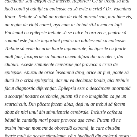
calculator sau telefon este interzis. Reporter: Ce ar trebui să mai
facă copiii și adulții cu epilepsie ca să evite o criză? Dr. Valentina
Robu: Trebuie să aibă un regim de viață normal sau, mai bine zis,
un regim de viață corect, așa cum ar trebui să-l avem cu toții.
Pacientul cu epilepsie trebuie să se culce la ora zece, pentru că
somnul este foarte important pentru un adolescent cu epilepsie.
Trebuie să evite locurile foarte aglomerate, încăperile cu foarte
mult fum, încăperile cu lumina aceea difuză din discoteci, din
cluburi. Aceste stimulente cerebrale pot provoca o criză de
epilepsie. Abuzul de orice înseamnă drog, orice ar fi el, poate să
ducă la o criză epileptică, dar nu va declanșa boala, aici trebuie
făcut diagnostic diferențiat. Epilepsia este o descărcare anormală
a scoarței noastre cerebrale, putem să ne-o imaginăm ca pe un
scurtcircuit. Din păcate facem abuz, deși nu ar trebui să facem
abuz de nici unul din stimulentele cerebrale. Inclusiv cafeaua
băută în cantități mari poate provoca așa ceva. Putem să ne
trezim într-un moment de oboseală extremă, în care abuzăm
foarte mult de aceste stimulente, că o bucățică din creierul nostru