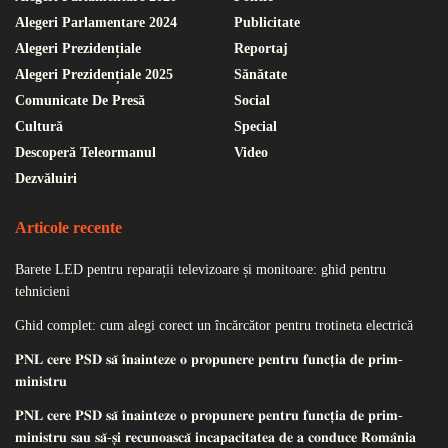
Alegeri Parlamentare 2024
Publicitate
Alegeri Prezidențiale
Reportaj
Alegeri Prezidențiale 2025
Sănătate
Comunicate De Presă
Social
Cultură
Special
Descoperă Teleormanul
Video
Dezvăluiri
Articole recente
Barete LED pentru reparații televizoare și monitoare: ghid pentru
tehnicieni
Ghid complet: cum alegi corect un încărcător pentru trotineta electrică
𝐏𝐍𝐋 𝐜𝐞𝐫𝐞 𝐏𝐒𝐃 𝐬𝐚̆ 𝐢̂𝐧𝐚𝐢𝐧𝐭𝐞𝐳𝐞 𝐨 𝐩𝐫𝐨𝐩𝐮𝐧𝐞𝐫𝐞 𝐩𝐞𝐧𝐭𝐫𝐮 𝐟𝐮𝐧𝐜𝐭̦𝐢𝐚 𝐝𝐞 𝐩𝐫𝐢𝐦-
𝐦𝐢𝐧𝐢𝐬𝐭𝐫𝐮
𝐏𝐍𝐋 𝐜𝐞𝐫𝐞 𝐏𝐒𝐃 𝐬𝐚̆ 𝐢̂𝐧𝐚𝐢𝐧𝐭𝐞𝐳𝐞 𝐨 𝐩𝐫𝐨𝐩𝐮𝐧𝐞𝐫𝐞 𝐩𝐞𝐧𝐭𝐫𝐮 𝐟𝐮𝐧𝐜𝐭̦𝐢𝐚 𝐝𝐞 𝐩𝐫𝐢𝐦-
𝐦𝐢𝐧𝐢𝐬𝐭𝐫𝐮 𝐬𝐚𝐮 𝐬𝐚̆-𝐬̦𝐢 𝐫𝐞𝐜𝐮𝐧𝐨𝐚𝐬𝐜𝐚̆ 𝐢𝐧𝐜𝐚𝐩𝐚𝐜𝐢𝐭𝐚𝐭𝐞𝐚 𝐝𝐞 𝐚 𝐜𝐨𝐧𝐝𝐮𝐜𝐞 𝐑𝐨𝐦𝐚̂𝐧𝐢𝐚