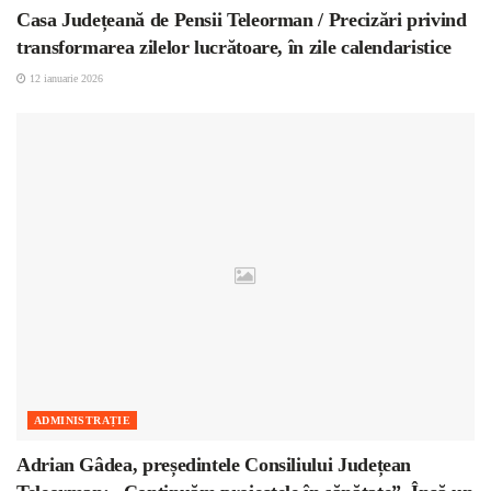
Casa Județeană de Pensii Teleorman / Precizări privind
transformarea zilelor lucrătoare, în zile calendaristice
12 ianuarie 2026
ADMINISTRAȚIE
Adrian Gâdea, președintele Consiliului Județean