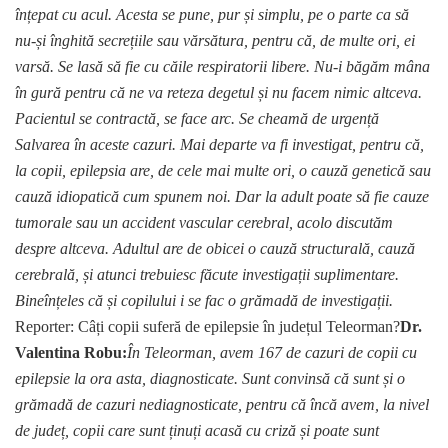
înțepat cu acul. Acesta se pune, pur și simplu, pe o parte ca să
nu-și înghită secrețiile sau vărsătura, pentru că, de multe ori, ei
varsă. Se lasă să fie cu căile respiratorii libere. Nu-i băgăm mâna
în gură pentru că ne va reteza degetul și nu facem nimic altceva.
Pacientul se contractă, se face arc. Se cheamă de urgență
Salvarea în aceste cazuri. Mai departe va fi investigat, pentru că,
la copii, epilepsia are, de cele mai multe ori, o cauză genetică sau
cauză idiopatică cum spunem noi. Dar la adult poate să fie cauze
tumorale sau un accident vascular cerebral, acolo discutăm
despre altceva. Adultul are de obicei o cauză structurală, cauză
cerebrală, și atunci trebuiesc făcute investigații suplimentare.
Bineînțeles că și copilului i se fac o grămadă de investigații.
Reporter: Câți copii suferă de epilepsie în județul Teleorman?
Dr.
Valentina Robu:
În Teleorman, avem 167 de cazuri de copii cu
epilepsie la ora asta, diagnosticate. Sunt convinsă că sunt și o
grămadă de cazuri nediagnosticate, pentru că încă avem, la nivel
de județ, copii care sunt ținuți acasă cu criză și poate sunt