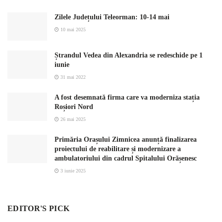
Zilele Județului Teleorman: 10-14 mai
10 mai 2025
Ștrandul Vedea din Alexandria se redeschide pe 1
iunie
31 mai 2022
A fost desemnată firma care va moderniza stația
Roșiori Nord
26 mai 2025
Primăria Orașului Zimnicea anunță finalizarea
proiectului de reabilitare și modernizare a
ambulatoriului din cadrul Spitalului Orășenesc
3 iunie 2025
EDITOR'S PICK