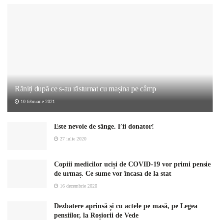
Răniți după ce s-au răsturnat cu mașina pe câmp
10 februarie 2021
Este nevoie de sânge. Fii donator!
27 iulie 2020
Copiii medicilor uciși de COVID-19 vor primi pensie
de urmaș. Ce sume vor încasa de la stat
16 decembrie 2020
Dezbatere aprinsă și cu actele pe masă, pe Legea
pensiilor, la Roșiorii de Vede