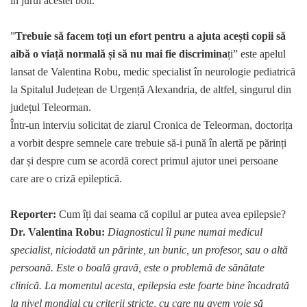
în jurul acestei boli.
”
Trebuie să facem toți un efort pentru a ajuta acești copii să
aibă o viață normală și să nu mai fie discrimina
ți” este apelul
lansat de Valentina Robu, medic specialist în neurologie pediatrică
la Spitalul Județean de Urgență Alexandria, de altfel, singurul din
județul Teleorman.
Într-un interviu solicitat de ziarul Cronica de Teleorman, doctorița
a vorbit despre semnele care trebuie să-i pună în alertă pe părinți
dar și despre cum se acordă corect primul ajutor unei persoane
care are o criză epileptică.
Reporter:
Cum îți dai seama că copilul ar putea avea epilepsie?
Dr. Valentina Robu:
Diagnosticul îl pune numai medicul
specialist, niciodată un părinte, un bunic, un profesor, sau o altă
persoană. Este o boală gravă, este o problemă de sănătate
clinică. La momentul acesta, epilepsia este foarte bine încadrată
la nivel mondial cu criterii stricte, cu care nu avem voie să