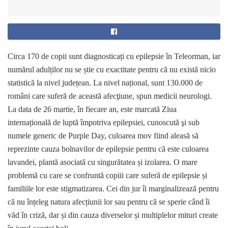
Circa 170 de copii sunt diagnosticați cu epilepsie în Teleorman, iar
numărul adulților nu se știe cu exactitate pentru că nu există nicio
statistică la nivel județean. La nivel național, sunt 130.000 de
români care suferă de această afecţiune, spun medicii neurologi.
La data de 26 martie, în fiecare an, este marcată Ziua
internațională de luptă împotriva epilepsiei, cunoscută şi sub
numele generic de Purple Day, culoarea mov fiind aleasă să
reprezinte cauza bolnavilor de epilepsie pentru că este culoarea
lavandei, plantă asociată cu singurătatea și izolarea. O mare
problemă cu care se confruntă copiii care suferă de epilepsie și
familiile lor este stigmatizarea. Cei din jur îi marginalizează pentru
că nu înțeleg natura afecțiunii lor sau pentru că se sperie când îi
văd în criză, dar și din cauza diverselor și multiplelor mituri create